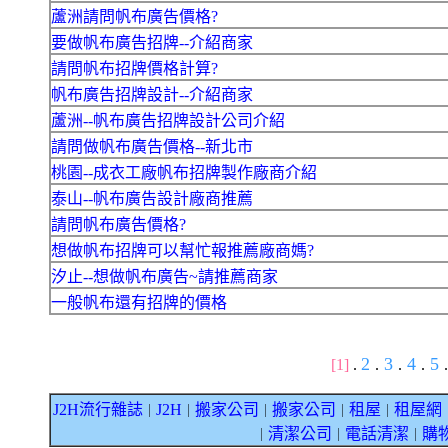
蘆洲請問帆布廣告價格?
要做帆布廣告招牌--介紹商家
請問帆布招牌價格計算?
帆布廣告招牌設計--介紹商家
蘆洲--帆布廣告招牌設計公司介紹
請問做帆布廣告價格--新北市
桃園--成衣工廠帆布招牌製作廠商介紹
泰山--帆布廣告設計廠商推薦
請問帆布廣告價格?
想做帆布招牌可以幫忙報推薦廠商媽?
汐止--想做帆布廣告~請推薦商家
一般帆布還有招牌的價格
2
3
4
5
[1]
.
.
.
.
.
J2H流行雜誌
J2H
搬家公司
搬家公司
租屋
租屋網
｜
｜
｜
｜
｜
清潔公司
電話清潔
購
｜
｜
｜