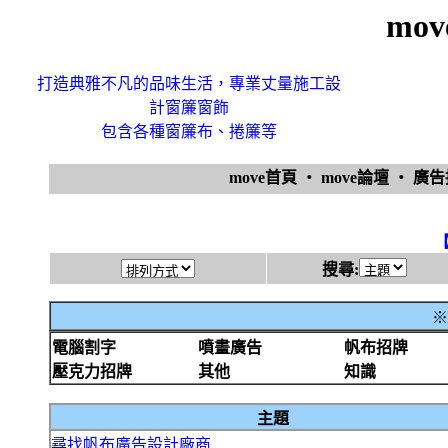
mo
打造典雅不凡的品味生活，專業丈量施工設
計窗簾窗飾
包含各種窗簾布、捲簾等
move首頁
‧
move論壇
‧
廣
搜尋:
※
電腦割字
噴畫廣告
帆布招牌
壓克力招牌
其他
知識
主題
尋找帆布廣告設計廠商