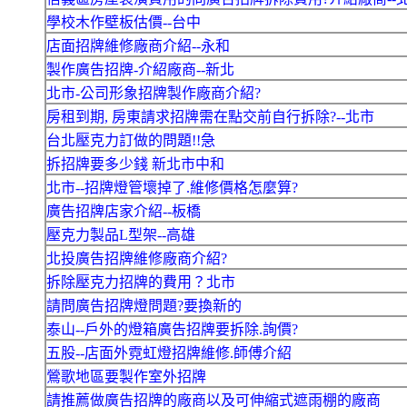
學校木作壁板估價--台中
店面招牌維修廠商介紹--永和
製作廣告招牌-介紹廠商--新北
北市-公司形象招牌製作廠商介紹?
房租到期, 房東請求招牌需在點交前自行拆除?--北市
台北壓克力訂做的問題!!急
拆招牌要多少錢 新北市中和
北市--招牌燈管壞掉了.維修價格怎麼算?
廣告招牌店家介紹--板橋
壓克力製品L型架--高雄
北投廣告招牌維修廠商介紹?
拆除壓克力招牌的費用？北市
請問廣告招牌燈問題?要換新的
泰山--戶外的燈箱廣告招牌要拆除.詢價?
五股--店面外霓虹燈招牌維修.師傅介紹
鶯歌地區要製作室外招牌
請推薦做廣告招牌的廠商以及可伸縮式遮雨棚的廠商