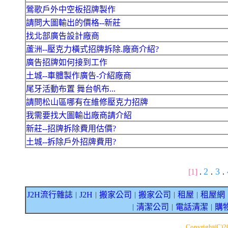
鶯歌戶外中空板招牌製作
請問大圖輸出的價格--新莊
找北部廣告設計廠商
蘆洲--壓克力橫式招牌拆除.廠商介紹?
廣告招牌如何接到工作
土城--車體製作廣告-介紹廠商
尾牙活動布置 舞台帆布...
請問松山區哪有在維修壓克力招牌
我需要找大圖輸出廠商請介紹
新莊--招牌拆除費用估價?
土城--拆除戶外招牌費用?
2
3
[1]
.
.
.
J2H流行雜誌
J2H
搬家公司
搬家公司
租屋
租屋網
｜
｜
｜
｜
｜
清潔公司
電話清潔
購
｜
｜
｜
Copyright(C)