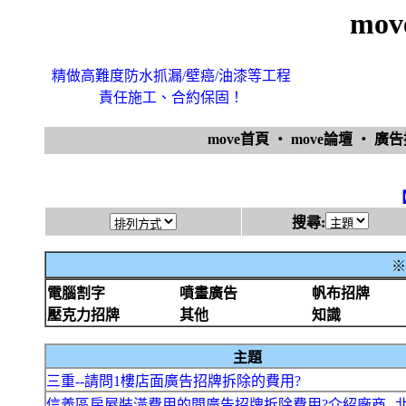
mo
精做高難度防水抓漏/壁癌/油漆等工程
責任施工、合約保固！
move首頁
‧
move論壇
‧
廣
搜尋:
※
電腦割字
噴畫廣告
帆布招牌
壓克力招牌
其他
知識
主題
三重--請問1樓店面廣告招牌拆除的費用?
信義區房屋裝潢費用的問廣告招牌拆除費用?介紹廠商--