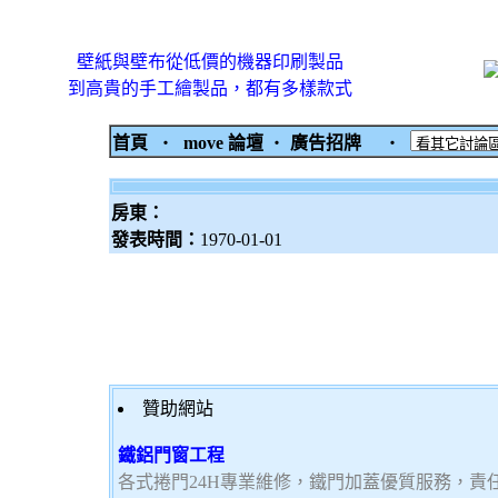
壁紙與壁布從低價的機器印刷製品
到高貴的手工繪製品，都有多樣款式
首頁
‧
move 論壇
‧
廣告招牌
‧
房東：
發表時間：
1970-01-01
贊助網站
鐵鋁門窗工程
各式捲門24H專業維修，鐵門加蓋優質服務，責