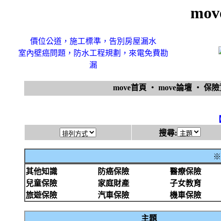
mo
價位公道，施工標準，告別房屋漏水
室內壁癌問題，防水工程規劃，來電免費勘
漏
move首頁
‧
move論壇
‧
保
搜尋:
※
其他知識
防癌保險
醫療保險
兒童保險
家庭財產
子女教育
旅遊保險
汽車保險
機車保險
主題