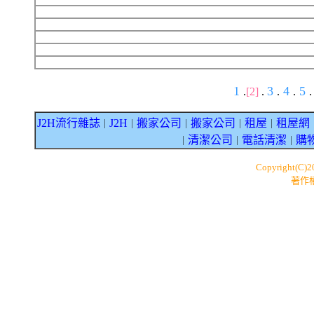
1
3
4
5
.
[2]
.
.
.
.
J2H流行雜誌
J2H
搬家公司
搬家公司
租屋
租屋網
｜
｜
｜
｜
｜
清潔公司
電話清潔
購
｜
｜
｜
Copyright(C)
著作