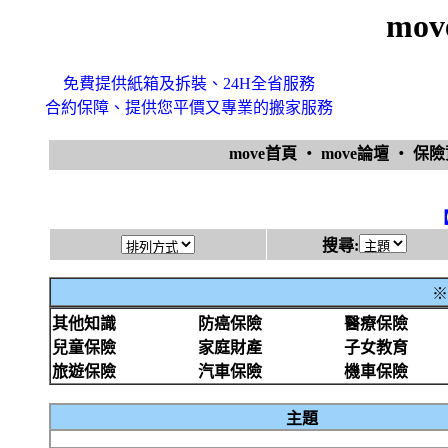
mo
免費提供紙箱及拆裝、24H全省服務
合約保障、提供您平價又專業的搬家服務
move首頁
‧
move論壇
‧
保
搜尋:
※
其他知識
防癌保險
醫療保險
兒童保險
家庭財產
子女教育
旅遊保險
汽車保險
機車保險
主題