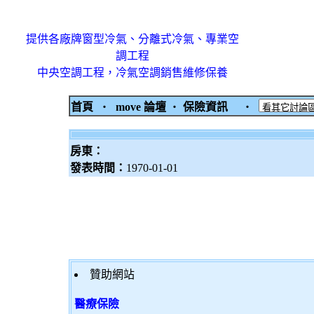
提供各廠牌窗型冷氣、分離式冷氣、專業空
調工程
中央空調工程，冷氣空調銷售維修保養
首頁
‧
move 論壇
‧
保險資訊
‧
房東：
發表時間：
1970-01-01
贊助網站
醫療保險