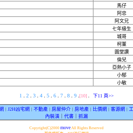
馬仔
阿忠
阿文兄
七年級生
城哥
柯董
圓堂讚
倫兒
亞熱小子
小郁
小敏
1
2
3
4
5
6
7
8
9
.
.
.
.
.
.
.
.
.
[10]
.
下11 頁>>
網
J2H凶宅網
不動產
房屋仲介
房地產
比價網
客源網
｜
｜
｜
｜
｜
｜
｜
內裝潢
｜
代書
｜
抓漏
move
Copyright(C)2000
All Rights Reserved