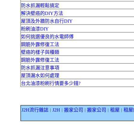
防水抓漏輕鬆搞定
解決壁癌的DIY方法
屋頂及外牆防水自行DIY
粉刷油漆DIY
如何挑選優良的水電師傅
鋼筋外露修復工法
壁癌的樣子與種類
鋼筋外露修復工法
防水抓漏注意事項
屋頂漏水如何處理
台北油漆粉刷行情要多少錢?
J2H流行雜誌
J2H
搬家公司
搬家公司
租屋
租屋
｜
｜
｜
｜
｜