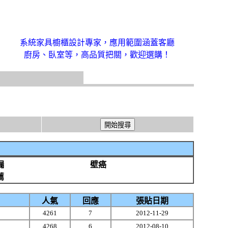
系統家具櫥櫃設計專家，應用範圍涵蓋客廳
廚房、臥室等，高品質把關，歡迎選購！
漏
壁癌
薦
人氣
回應
張貼日期
4261
7
2012-11-29
4268
6
2012-08-10