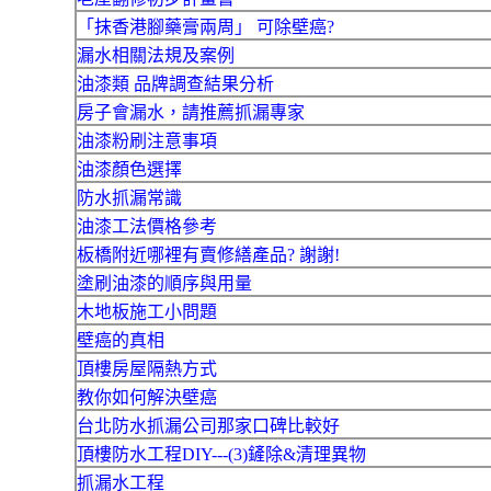
「抹香港腳藥膏兩周」 可除壁癌?
漏水相關法規及案例
油漆類 品牌調查結果分析
房子會漏水，請推薦抓漏專家
油漆粉刷注意事項
油漆顏色選擇
防水抓漏常識
油漆工法價格參考
板橋附近哪裡有賣修繕產品? 謝謝!
塗刷油漆的順序與用量
木地板施工小問題
壁癌的真相
頂樓房屋隔熱方式
教你如何解決壁癌
台北防水抓漏公司那家口碑比較好
頂樓防水工程DIY---(3)鏟除&清理異物
抓漏水工程