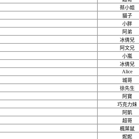
蔡小姐
貓子
小胖
阿弟
冰倩兒
阿文兄
小嵐
冰倩兒
Alice
城哥
徐先生
阿寶
巧克力妹
阿凱
超哥
楓葉鼠
妮妮