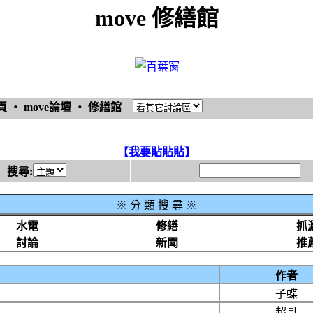
move 修繕館
頁
‧
move論壇
‧
修繕館
【我要貼貼貼】
搜尋:
※
分 類 搜 尋 ※
水電
修繕
抓
討論
新聞
推
作者
子蝶
超哥