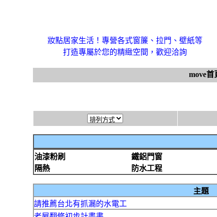
妝點居家生活！專營各式窗簾、拉門、壁紙等
打造專屬於您的精緻空間，歡迎洽詢
move首
油漆粉刷
鐵鋁門窗
隔熱
防水工程
主題
請推薦台北有抓漏的水電工
老屋翻修初步計畫書