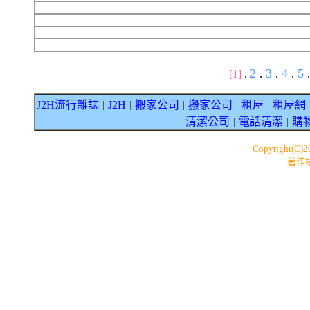
2
3
4
5
[1]
.
.
.
.
.
J2H流行雜誌
J2H
搬家公司
搬家公司
租屋
租屋網
｜
｜
｜
｜
｜
清潔公司
電話清潔
購
｜
｜
｜
Copyright(C)
著作