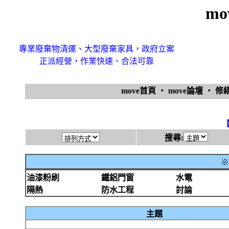
mo
專業廢棄物清運、大型廢棄家具，政府立案
正派經營，作業快速、合法可靠
move首頁
‧
move論壇
‧
修
搜尋:
※
油漆粉刷
鐵鋁門窗
水電
隔熱
防水工程
討論
主題