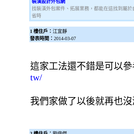
裝潢設計外包網
找裝潢外包案件、拓展業務，都能在這找到屬於
省時
1 樓住戶：
江宜靜
發表時間：
2014-03-07
這家工法還不錯是可以
tw/
我們家做了以後就再也沒
2 樓住戶：
劉俊傑