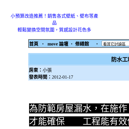
小預算改造推薦！銷售各式壁紙、壁布等產
品
輕鬆變換空間氛圍，質感設計花色多
首頁
‧
move 論壇
‧
修繕館
‧
防水工
房東：
小張
發表時間：
2012-01-17
為防範房屋漏水，在施作
才能確保
防水
工程能有效