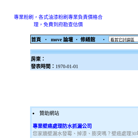
專業粉刷，各式油漆粉刷專業負責價格合
理，免費到府勘查估價
首頁
‧
move 論壇
‧
修繕館
‧
房東：
發表時間：
1970-01-01
贊助網站
專業壁癌處理防水抓漏公司
您家牆壁漏水發霉、掉漆、膨突嗎？壁癌處理3