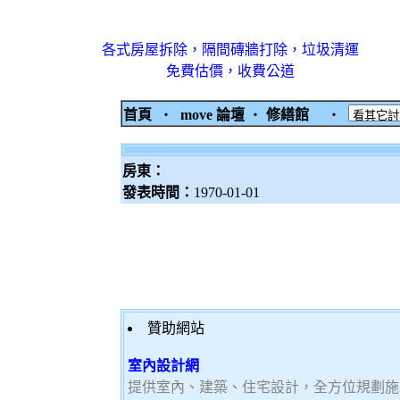
各式房屋拆除，隔間磚牆打除，垃圾清運
免費估價，收費公道
首頁
‧
move 論壇
‧
修繕館
‧
房東：
發表時間：
1970-01-01
贊助網站
室內設計網
提供室內、建築、住宅設計，全方位規劃施