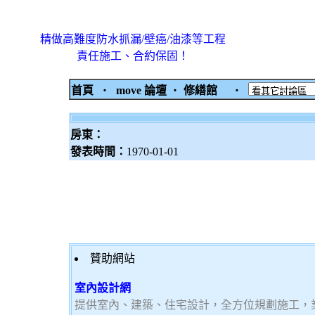
精做高難度防水抓漏/壁癌/油漆等工程
責任施工、合約保固！
首頁
‧
move 論壇
‧
修繕館
‧
房東：
發表時間：
1970-01-01
贊助網站
室內設計網
提供室內、建築、住宅設計，全方位規劃施工，