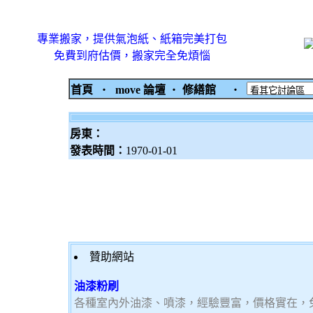
專業搬家，提供氣泡紙、紙箱完美打包
免費到府估價，搬家完全免煩惱
首頁
‧
move 論壇
‧
修繕館
‧
房東：
發表時間：
1970-01-01
贊助網站
油漆粉刷
各種室內外油漆、噴漆，經驗豐富，價格實在，