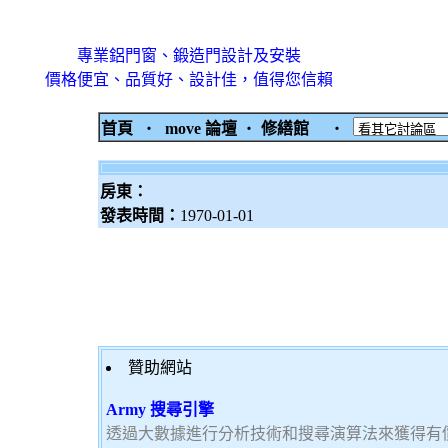
專業鋁門窗、鍛造門設計及安裝
價格便宜、品質好、設計佳，值得您信賴
首頁
‧
move 論壇
‧
修繕館
‧
房東：
發表時間：
1970-01-01
贊助網站
Army 搜尋引擎
透過大數據進行分析技術和搜尋演算法來獲得有