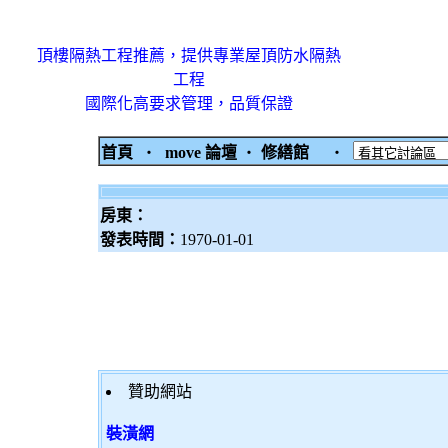
頂樓隔熱工程推薦，提供專業屋頂防水隔熱
工程
國際化高要求管理，品質保證
首頁
‧
move 論壇
‧
修繕館
‧
房東：
發表時間：
1970-01-01
贊助網站
裝潢網