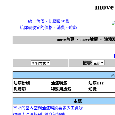
mov
線上估價，比價最容易
給你最便宜的價格，消費不吃虧
move首頁
‧
move論壇
‧
油漆
搜尋:
※
油漆粉刷
油漆噴漆
油漆DIY
乳膠漆
特殊用途漆
知識
主題
25坪的室內空間油漆粉刷要多少工資呀
想請人油漆粉刷--請介紹師傅