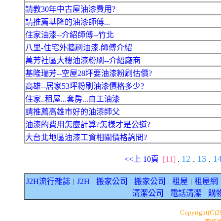
請教30年中古屋油漆費用?
請推薦基隆的油漆師傅...
住家油漆--介紹師傅--竹北
八里-住宅外牆刷油漆.師傅介紹
萬芳社區大樓油漆粉刷--介紹廠商
基隆瑞芳--空屋28坪要油漆粉刷估價?
高雄--居家53坪粉刷油漆價格多少?
住家..租屋...套房...自工油漆
請推薦高雄市好的油漆師父
油漆的費用怎麼計算?怎樣才是公道?
大台北地區油漆工資相關價格詢問?
12
13
1
<<上 10頁
[11]
.
.
.
J2H流行雜誌
J2H
搬家公司
搬家公司
租屋
租屋網
｜
｜
｜
｜
｜
清潔公司
電話清潔
購
｜
｜
｜
Copyright(C)