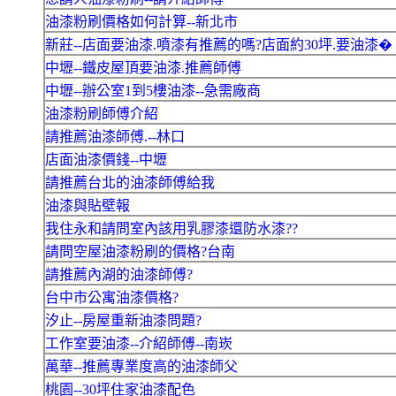
油漆粉刷價格如何計算--新北市
新莊--店面要油漆.噴漆有推薦的嗎?店面約30坪.要油漆�
中壢--鐵皮屋頂要油漆.推薦師傅
中壢--辦公室1到5樓油漆--急需廠商
油漆粉刷師傅介紹
請推薦油漆師傅.--林口
店面油漆價錢--中壢
請推薦台北的油漆師傅給我
油漆與貼壁報
我住永和請問室內該用乳膠漆還防水漆??
請問空屋油漆粉刷的價格?台南
請推薦內湖的油漆師傅?
台中市公寓油漆價格?
汐止--房屋重新油漆問題?
工作室要油漆--介紹師傅--南崁
萬華--推薦專業度高的油漆師父
桃園--30坪住家油漆配色