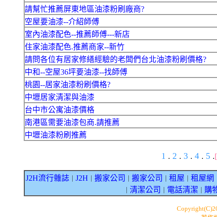
請幫忙推薦屏東地區油漆粉刷廠商?
空屋要油漆--介紹師傅
室內油漆配色--推薦師傅---新店
住家油漆配色.推薦商家--新竹
請問各位有居家修繕經驗的老闆們台北油漆粉刷價格?
中和--空屋36坪要油漆--找師傅
桃園--居家油漆粉刷價格?
中壢居家清潔與油漆
台中市公寓油漆價格
南港區需要油漆包商.請推薦
中壢油漆粉刷推薦
1
2
3
4
5
.
.
.
.
.
J2H流行雜誌
J2H
搬家公司
搬家公司
租屋
租屋網
｜
｜
｜
｜
｜
清潔公司
電話清潔
購
｜
｜
｜
Copyright(C)