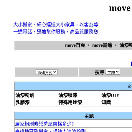
mov
大小搬家，細心運送大小家具，以客為尊
一通電話，迅速幫你服務，高品質服務您
move首頁
‧
move論壇
‧
油漆
搜尋:
※
油漆粉刷
油漆噴漆
油漆DIY
乳膠漆
特殊用途漆
知識
主題
居家粉刷修繕房屋價格多少?
高雄地區剛搬家，想請人油漆粉刷