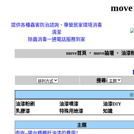
mov
提供各種蟲害防治諮詢、專營居家環境消毒
清潔
除蟲消毒一通電話服務到家
move首頁
‧
move論壇
‧
油漆
搜尋:
※
油漆粉刷
油漆噴漆
油漆DIY
乳膠漆
特殊用途漆
知識
主題
南崁--陽台鐵欄杆油漆的費用?