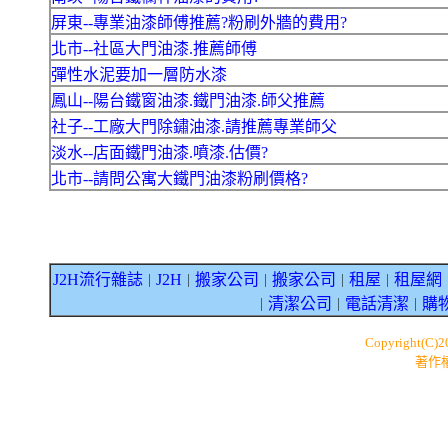
屏東--專業油漆師傅推薦?粉刷外牆的費用?
北市--社區大門油漆.推薦師傅
彈性水泥要加一層防水漆
鳳山--陽台鐵窗油漆.鐵門油漆.師父推薦
社子--工廠大門除鏽油漆.請推薦專業師父
淡水--店面鐵門油漆.噴漆.估價?
北市--請問公寓大鐵門油漆粉刷價格?
J2H流行雜誌
J2H
搬家公司
搬家公司
租屋
租屋網
｜
｜
｜
｜
｜
清潔公司
電話清潔
購
｜
｜
｜
Copyright(C)
著作