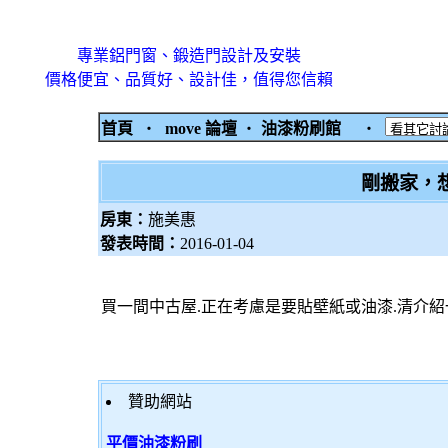
專業鋁門窗、鍛造門設計及安裝
價格便宜、品質好、設計佳，值得您信賴
首頁
‧
move 論壇
‧
油漆粉刷館
‧
剛搬家，想
房東：
施美惠
發表時間：
2016-01-04
買一間中古屋.正在考慮是要貼壁紙或油漆.清介
贊助網站
平價油漆粉刷