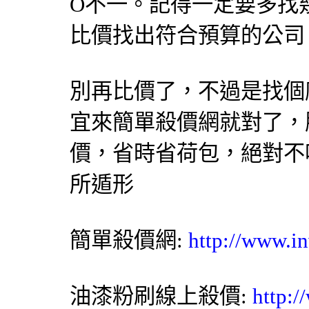
O不一。記得一定要多找
比價找出符合預算的公司
別再
比價
了，不過是找個
宜來簡單
殺價網
就對了，
價
，省時省荷包，絕對不
所遁形
簡單殺價網
:
http://www.in
油漆粉刷
線上殺價:
http:/