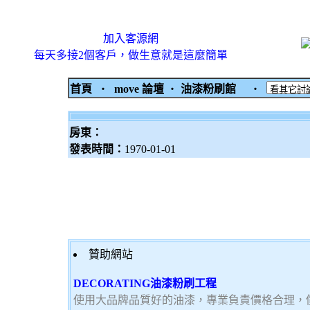
加入客源網
每天多接2個客戶，做生意就是這麼簡單
首頁
‧
move 論壇
‧
油漆粉刷館
‧
房東：
發表時間：
1970-01-01
贊助網站
DECORATING油漆粉刷工程
使用大品牌品質好的油漆，專業負責價格合理，