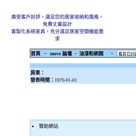
廣受客戶好評，滿足您的居家收納和風格，
免費丈量設計
客製化系統家具，充分滿足居家空間機能需
求
首頁
‧
move 論壇
‧
油漆粉刷館
‧
房東：
發表時間：
1970-01-01
贊助網站