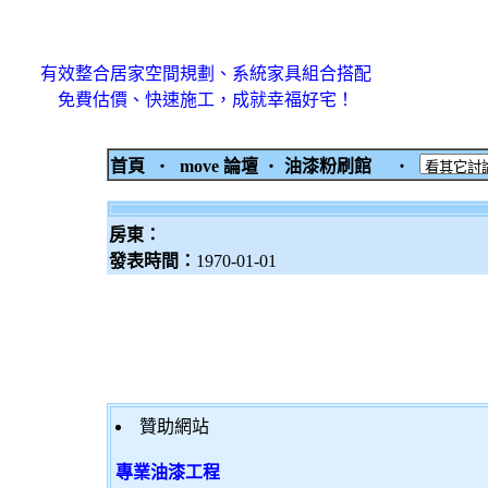
有效整合居家空間規劃、系統家具組合搭配
免費估價、快速施工，成就幸福好宅！
首頁
‧
move 論壇
‧
油漆粉刷館
‧
房東：
發表時間：
1970-01-01
贊助網站
專業油漆工程