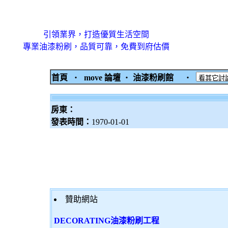
引領業界，打造優質生活空間
專業油漆粉刷，品質可靠，免費到府估價
首頁
‧
move 論壇
‧
油漆粉刷館
‧
房東：
發表時間：
1970-01-01
贊助網站
DECORATING油漆粉刷工程