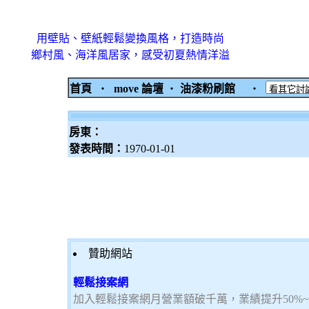
用壁貼、壁紙輕鬆變換風格，打造時尚
鄉村風、海洋風居家，感受初夏熱情洋溢
首頁
‧
move 論壇
‧
油漆粉刷館
‧
房東：
發表時間：
1970-01-01
贊助網站
輕鬆接案網
加入輕鬆接案網月營業額破千萬，業績提升50%