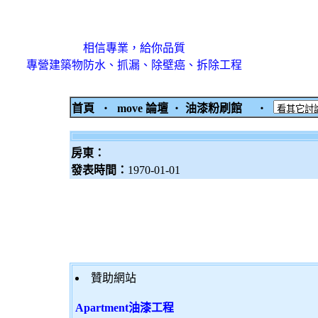
相信專業，給你品質
專營建築物防水、抓漏、除壁癌、拆除工程
首頁
‧
move 論壇
‧
油漆粉刷館
‧
房東：
發表時間：
1970-01-01
贊助網站
Apartment油漆工程