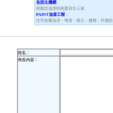
全民比價網
提醒您油漆粉刷要貨比三家
PAINT油漆工程
住宅各種油漆、噴漆、辦公，樓梯、外牆防
姓名：
佈告內容：