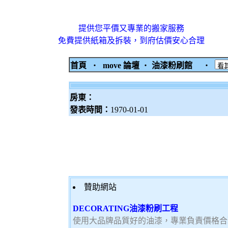
提供您平價又專業的搬家服務
免費提供紙箱及拆裝，到府估價安心合理
首頁
‧
move 論壇
‧
油漆粉刷館
‧
房東：
發表時間：
1970-01-01
贊助網站
DECORATING油漆粉刷工程
使用大品牌品質好的油漆，專業負責價格合