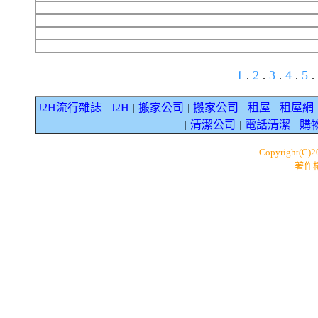
1
2
3
4
5
.
.
.
.
.
J2H流行雜誌
J2H
搬家公司
搬家公司
租屋
租屋網
｜
｜
｜
｜
｜
清潔公司
電話清潔
購
｜
｜
｜
Copyright(C)
著作