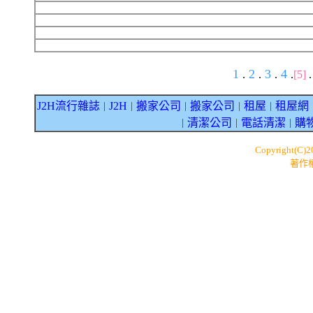
1
2
3
4
.
.
.
.
[5]
J2H流行雜誌
J2H
搬家公司
搬家公司
租屋
租屋網
｜
｜
｜
｜
｜
清潔公司
電話清潔
購
｜
｜
｜
Copyright(C)
著作