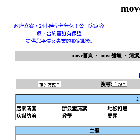
mo
政府立案，24小時全年無休！公司家庭搬
遷、合約簽訂有保證
提供您平價又專業的搬家服務.
move首頁
‧
move論壇
‧
清
搜尋:
※
居家清潔
辦公室清潔
地板打蠟
病媒防治
教學
問題
主題