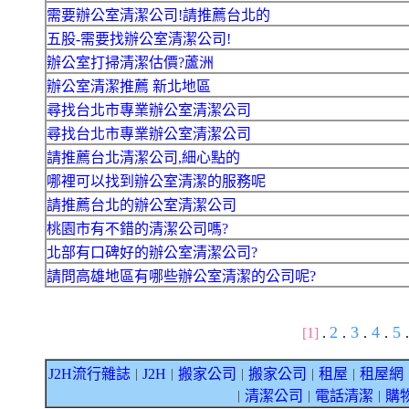
需要辦公室清潔公司!請推薦台北的
五股-需要找辦公室清潔公司!
辦公室打掃清潔估價?蘆洲
辦公室清潔推薦 新北地區
尋找台北市專業辦公室清潔公司
尋找台北市專業辦公室清潔公司
請推薦台北清潔公司,細心點的
哪裡可以找到辦公室清潔的服務呢
請推薦台北的辦公室清潔公司
桃園市有不錯的清潔公司嗎?
北部有口碑好的辦公室清潔公司?
請問高雄地區有哪些辦公室清潔的公司呢?
2
3
4
5
[1]
.
.
.
.
.
J2H流行雜誌
J2H
搬家公司
搬家公司
租屋
租屋網
｜
｜
｜
｜
｜
清潔公司
電話清潔
購
｜
｜
｜