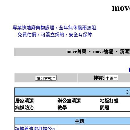
mo
專業快速廢棄物處理，全年無休風雨無阻.
免費估價，可簽立契約，安全有保障
move首頁
‧
move論壇
‧
清
搜尋:
※
居家清潔
辦公室清潔
地板打蠟
病媒防治
教學
問題
主題
請推薦清潔打掃公司