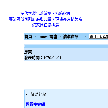
提供客製化系統櫃、系統家具
專業師傅可到府為您丈量，現場亦有精美系
統家具任您挑選
首頁
‧
move 論壇
‧
清潔資訊
‧
房東：
發表時間：
1970-01-01
贊助網站
輕鬆接案網