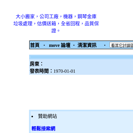
大小搬家，公司工廠，機器，鋼琴金庫
垃圾處理，估價送箱，全省回程，品質保
證。
首頁
‧
move 論壇
‧
清潔資訊
‧
房東：
發表時間：
1970-01-01
贊助網站
輕鬆接案網