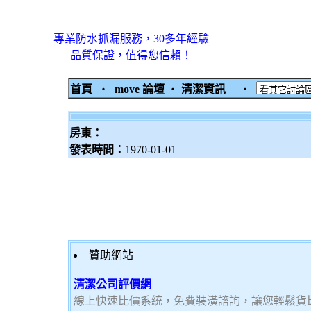
專業防水抓漏服務，30多年經驗
品質保證，值得您信賴！
首頁
‧
move 論壇
‧
清潔資訊
‧
房東：
發表時間：
1970-01-01
贊助網站
清潔公司評價網
線上快速比價系統，免費裝潢諮詢，讓您輕鬆貨