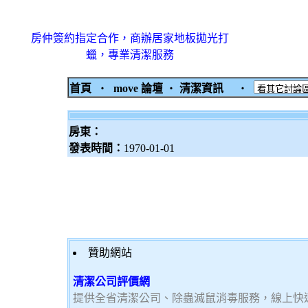
房仲簽約指定合作，商辦居家地板拋光打
蠟，專業清潔服務
首頁
‧
move 論壇
‧
清潔資訊
‧
房東：
發表時間：
1970-01-01
贊助網站
清潔公司評價網
提供全省清潔公司、除蟲滅鼠消毒服務，線上快