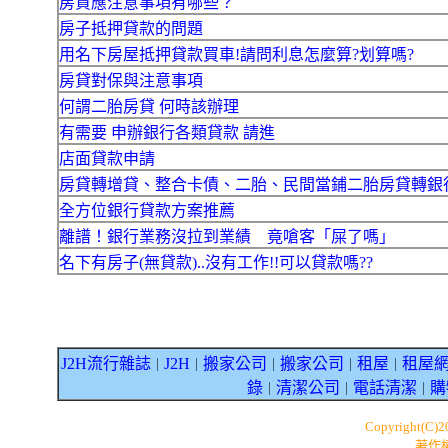
房貸應注意事項有哪些？
房子抵押貸款的問題
用名下房屋抵押貸款買車!請問利息怎麼算?划算嗎?
房貸對保與注意事項
何謂二胎房貸 何時該辦理
有需要 申辦銀行各類貸款 請進
店面貸款申請
房貸轉增貸、整合卡債、二胎、民間當鋪二胎房貸轉銀
全方位銀行貸款方案推薦
離譜！銀行業務沒拉到業績 竟嗆客「屎了嗎」
名下有房子(無貸款)..沒有工作!!可以貸款嗎??
J2H流行雜誌
J2H
搬家公司
搬家公司
租屋
租屋
｜
｜
｜
｜
｜
錄
清潔公司
電話清潔
購
｜
｜
｜
Copyright(C)
著作