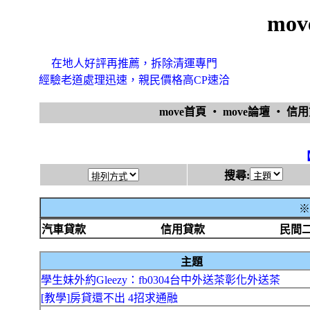
mo
在地人好評再推薦，拆除清運專門
經驗老道處理迅速，親民價格高CP速洽
move首頁
‧
move論壇
‧
信
搜尋:
※
汽車貸款
信用貸款
民間
主題
學生妹外約Gleezy：fb0304台中外送茶彰化外送茶
[教學]房貸還不出 4招求通融