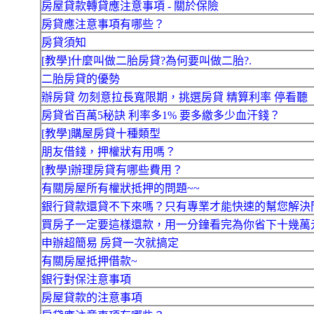
房屋貸款轉貸應注意事項 - 關於保險
房貸應注意事項有哪些？
房貸須知
[教學]什麼叫做二胎房貸?為何要叫做二胎?.
二胎房貸的優勢
辦房貸 勿刻意拉長寬限期，挑選房貸 精算利率 停看聽
房貸省百萬5秘訣 利率多1% 要多繳多少血汗錢？
[教學]購屋房貸十種類型
朋友借錢，押權狀有用嗎？
[教學]辦理房貸有哪些費用？
有關房屋所有權狀抵押的問題~~
銀行貸款還貸不下來嗎？只有專業才能快速的幫您解決
買房子一定要這樣還款，用一分鐘看完為你省下十幾萬
申辦超簡易 房貸一次就搞定
有關房屋抵押借款~
銀行對保注意事項
房屋貸款的注意事項