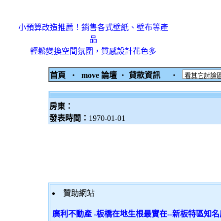
小預算改造推薦！銷售各式壁紙、壁布等產
品
輕鬆變換空間氛圍，質感設計花色多
首頁
‧
move 論壇
‧
貸款資訊
‧
房東：
發表時間：
1970-01-01
贊助網站
廣利不動產 -板橋在地生根最實在--新板特區知