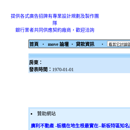
提供各式廣告招牌有專業設計規劃及製作團
隊
銀行業者共同供應契約廠商，歡迎洽詢
首頁
‧
move 論壇
‧
貸款資訊
‧
房東：
發表時間：
1970-01-01
贊助網站
廣利不動產 -板橋在地生根最實在--新板特區知