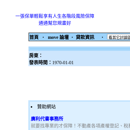
一張保單輕鬆享有人生各階段風險保障
通通幫您規畫好
首頁
‧
move 論壇
‧
貸款資訊
‧
房東：
發表時間：
1970-01-01
贊助網站
廣利代書事務所
就要找專業的才保障！不動產各項產權登記、稅