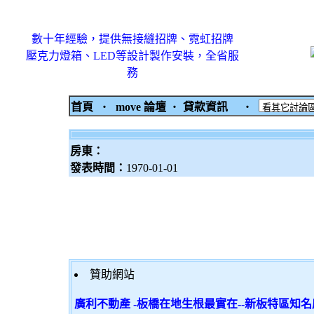
數十年經驗，提供無接縫招牌、霓虹招牌
壓克力燈箱、LED等設計製作安裝，全省服
務
首頁
‧
move 論壇
‧
貸款資訊
‧
房東：
發表時間：
1970-01-01
贊助網站
廣利不動產 -板橋在地生根最實在--新板特區知