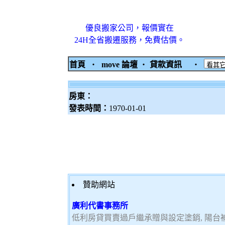
優良搬家公司，報價實在
24H全省搬遷服務，免費估價。
首頁
‧
move 論壇
‧
貸款資訊
‧
房東：
發表時間：
1970-01-01
贊助網站
廣利代書事務所
低利房貸買賣過戶繼承贈與設定塗銷, 陽台補登