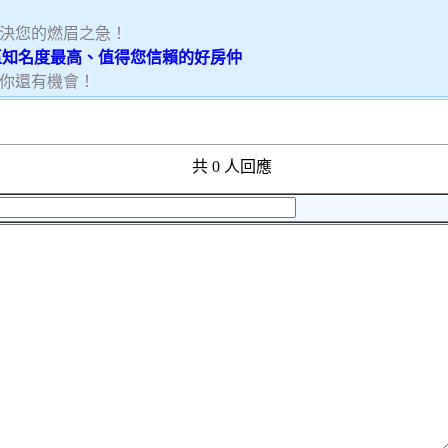
決您的燃眉之急！
特區知名度最高、值得您信賴的好房仲
你還有機會！
共 0 人回應