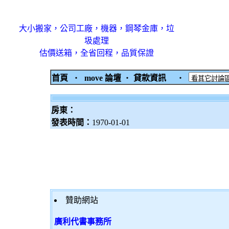
大小搬家，公司工廠，機器，鋼琴金庫，垃
圾處理
估價送箱，全省回程，品質保證
首頁
‧
move 論壇
‧
貸款資訊
‧
房東：
發表時間：
1970-01-01
贊助網站
廣利代書事務所