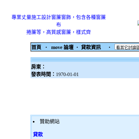
專業丈量施工設計窗簾窗飾，包含各種窗簾
布
捲簾等，高質感窗簾，樣式齊
首頁
‧
move 論壇
‧
貸款資訊
‧
房東：
發表時間：
1970-01-01
贊助網站
貸款