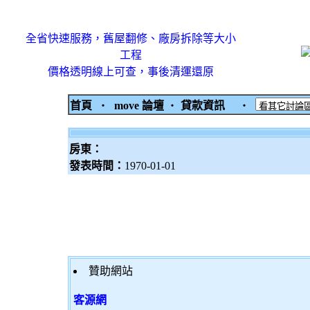
全省快速服務，舊屋翻修、廠房拆除等大小
工程
價格透明線上可查，事後清運還原
首頁
‧
move 論壇
‧
貸款資訊
‧
房東：
發表時間：
1970-01-01
贊助網站
客源網