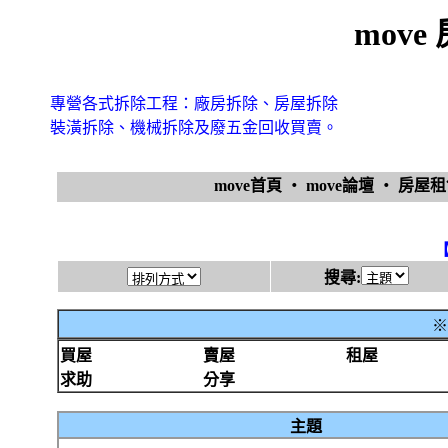
mov
專營各式拆除工程：廠房拆除、房屋拆除
裝潢拆除、機械拆除及廢五金回收買賣。
move首頁
‧
move論壇
‧
房屋
搜尋:
※
買屋
賣屋
租屋
求助
分享
主題