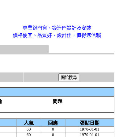
專業鋁門窗、鍛造門設計及安裝
價格便宜、品質好、設計佳，值得您信賴
論
問題
人氣
回應
張貼日期
60
0
1970-01-01
60
0
1970-01-01