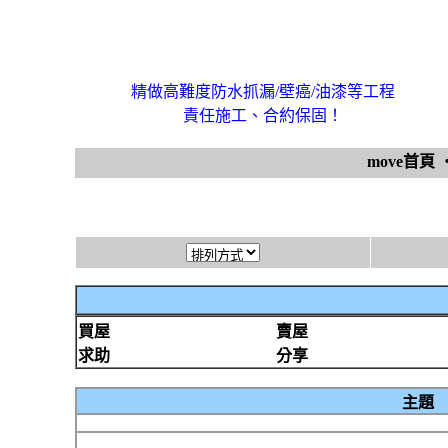
精做高難度防水抓漏/壁癌/油漆等工程
責任施工、合約保固！
move首頁
買屋
賣屋
求助
分享
主題