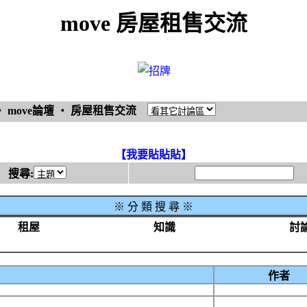
move 房屋租售交流
‧
move論壇
‧
房屋租售交流
【我要貼貼貼】
搜尋:
※
分 類 搜 尋 ※
租屋
知識
討
作者