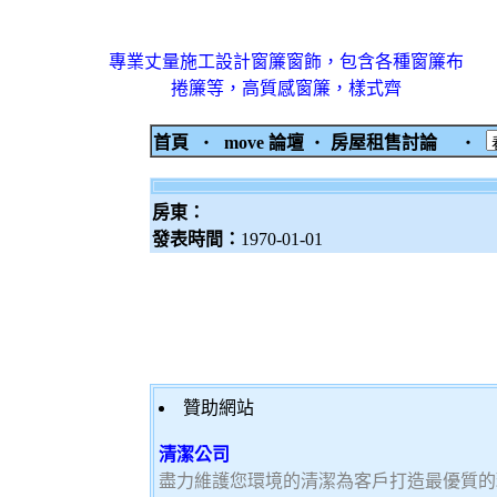
專業丈量施工設計窗簾窗飾，包含各種窗簾布
捲簾等，高質感窗簾，樣式齊
首頁
‧
move 論壇
‧
房屋租售討論
‧
房東：
發表時間：
1970-01-01
贊助網站
清潔公司
盡力維護您環境的清潔為客戶打造最優質的