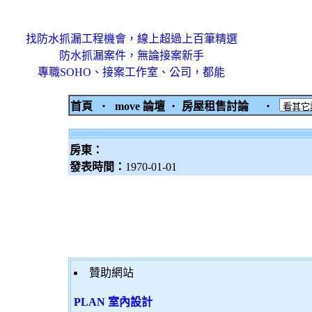
找防水抓漏工程機會，線上超過上百筆精選
防水抓漏案件，無論接案新手
專職SOHO、接案工作室、公司，都能
首頁
‧
move 論壇
‧
房屋租售討論
‧
房東：
發表時間：
1970-01-01
贊助網站
PLAN 室內設計