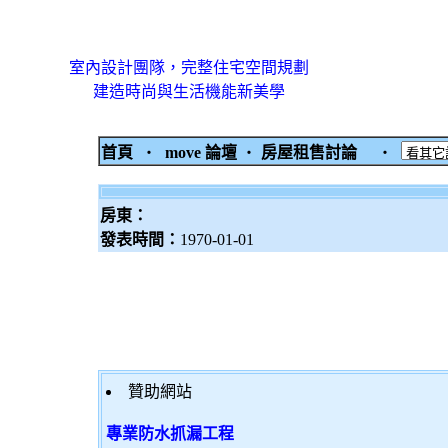
室內設計團隊，完整住宅空間規劃
建造時尚與生活機能新美學
首頁
‧
move 論壇
‧
房屋租售討論
‧
房東：
發表時間：
1970-01-01
贊助網站
專業防水抓漏工程