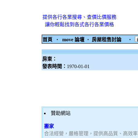
提供各行各業搜尋、查價比價服務
讓你輕鬆找到各式各行各業價格
首頁
‧
move 論壇
‧
房屋租售討論
‧
房東：
發表時間：
1970-01-01
贊助網站
搬家
合法經營，嚴格管理，提供高品質、高效率