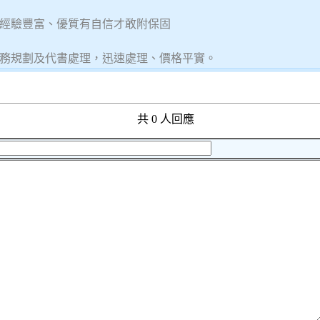
經驗豐富、優質有自信才敢附保固
稅務規劃及代書處理，迅速處理、價格平實。
共 0 人回應