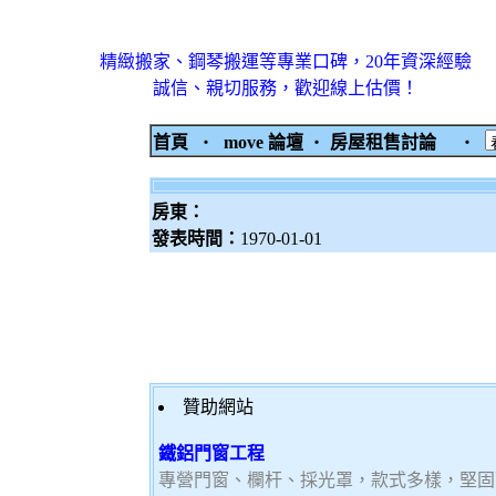
精緻搬家、鋼琴搬運等專業口碑，20年資深經驗
誠信、親切服務，歡迎線上估價！
首頁
‧
move 論壇
‧
房屋租售討論
‧
房東：
發表時間：
1970-01-01
贊助網站
鐵鋁門窗工程
專營門窗、欄杆、採光罩，款式多樣，堅固