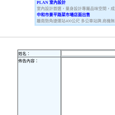
PLAN 室內設計
室內設計首選，量身設計專屬品味空間，成
中和市景平路菜市場店面出售
離南勢角捷運站400公尺 多公車站牌,商機
姓名：
佈告內容：