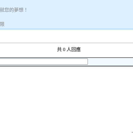
就您的夢想！
無限
共 0 人回應