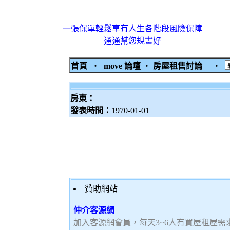
一張保單輕鬆享有人生各階段風險保障
通通幫您規畫好
首頁
‧
move 論壇
‧
房屋租售討論
‧
房東：
發表時間：
1970-01-01
贊助網站
仲介客源網
加入客源網會員，每天3~6人有買屋租屋需